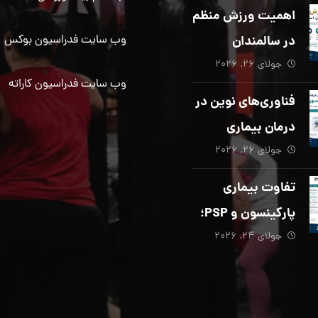
دیگری ضروری
اهمیت ورزش منظم
است؟
در سالمندان
وب سایت فدراسیون بوکس
جولای ۲۶, ۲۰۲۶
وب سایت فدراسیون کاراته
فناوری‌های نوین در
درمان بیماری
جولای ۲۶, ۲۰۲۶
پارکینسون؛ از هوش
مصنوعی تا تحریک
تفاوت بیماری
عمقی مغز
پارکینسون و PSP؛
جولای ۲۴, ۲۰۲۶
از تشخیص تا
توانبخشی تخصصی
در منزل_بخش پنجم