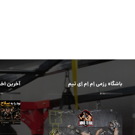
باشگاه رزمی اِم اِم اِی تیم
آخرین اخب