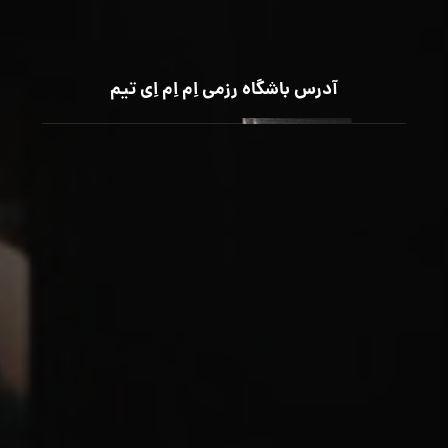
آدرس باشگاه رزمی اِم اِم اِی تیم