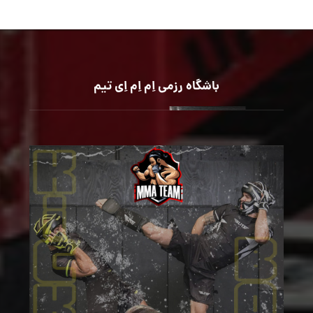
باشگاه رزمی اِم اِم اِی تیم