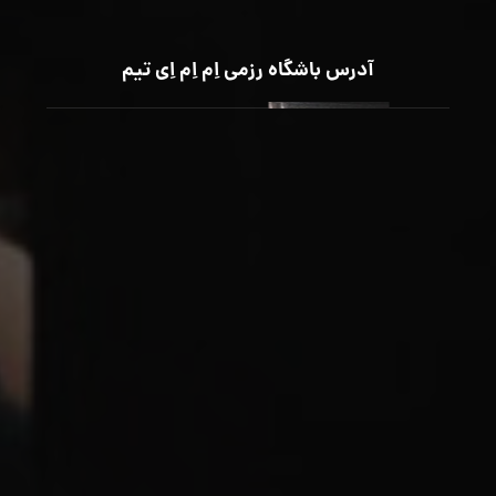
آدرس باشگاه رزمی اِم اِم اِی تیم