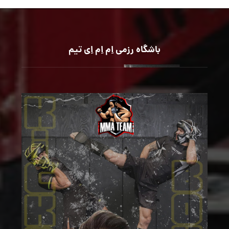
باشگاه رزمی اِم اِم اِی تیم