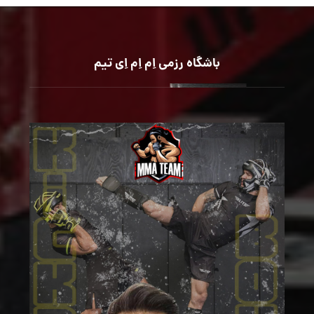
باشگاه رزمی اِم اِم اِی تیم