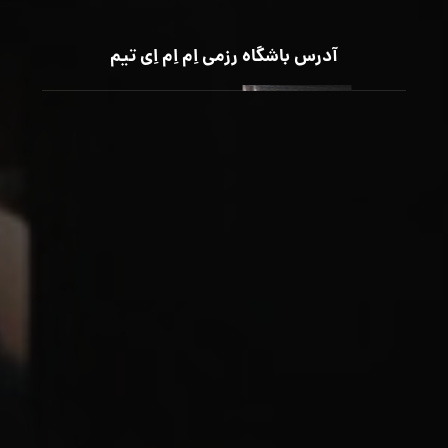
آدرس باشگاه رزمی اِم اِم اِی تیم