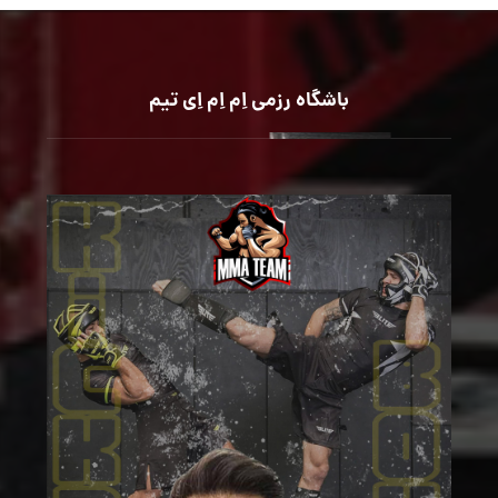
باشگاه رزمی اِم اِم اِی تیم