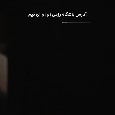
آدرس باشگاه رزمی اِم اِم اِی تیم