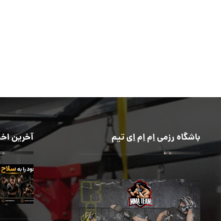
باشگاه رزمی اِم اِم اِی تیم
آخرین اخب