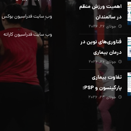
دیگری ضروری
اهمیت ورزش منظم
است؟
در سالمندان
وب سایت فدراسیون بوکس
جولای ۲۶, ۲۰۲۶
وب سایت فدراسیون کاراته
فناوری‌های نوین در
درمان بیماری
جولای ۲۶, ۲۰۲۶
پارکینسون؛ از هوش
مصنوعی تا تحریک
تفاوت بیماری
عمقی مغز
پارکینسون و PSP؛
جولای ۲۴, ۲۰۲۶
از تشخیص تا
توانبخشی تخصصی
در منزل_بخش پنجم