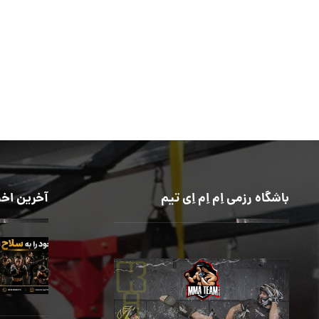
باشگاه رزمی اِم اِم اِی تیم
آخرین اخب