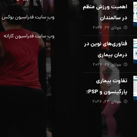
دیگری ضروری
اهمیت ورزش منظم
است؟
در سالمندان
وب سایت فدراسیون بوکس
جولای ۲۶, ۲۰۲۶
وب سایت فدراسیون کاراته
فناوری‌های نوین در
درمان بیماری
جولای ۲۶, ۲۰۲۶
پارکینسون؛ از هوش
مصنوعی تا تحریک
تفاوت بیماری
عمقی مغز
پارکینسون و PSP؛
جولای ۲۴, ۲۰۲۶
از تشخیص تا
توانبخشی تخصصی
در منزل_بخش پنجم