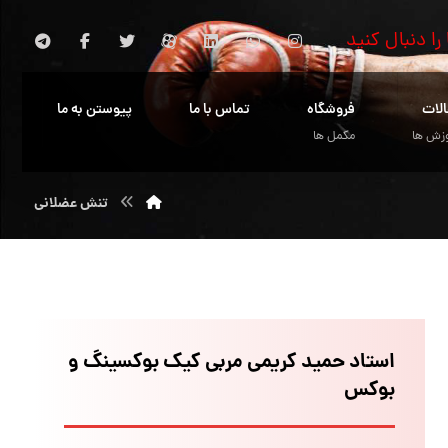
 را دنبال کنید
الات
فروشگاه
تماس با ما
پیوستن به ما
زش ها
مکمل ها
تنش عضلانی
استاد حمید کریمی مربی کیک بوکسینگ و
بوکس