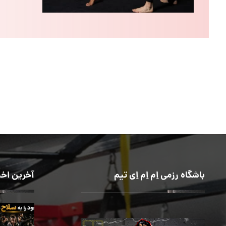
باشگاه رزمی اِم اِم اِی تیم
آخرین اخب