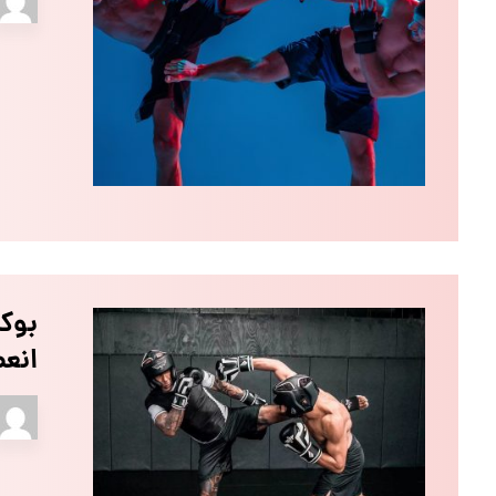
بوک
انع