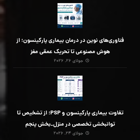
فناوری‌های نوین در درمان بیماری پارکینسون؛ از
هوش مصنوعی تا تحریک عمقی مغز
جولای ۲۶, ۲۰۲۶
تفاوت بیماری پارکینسون و PSP؛ از تشخیص تا
توانبخشی تخصصی در منزل_بخش پنجم
جولای ۲۴, ۲۰۲۶