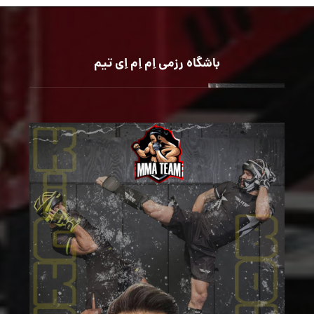
باشگاه رزمی اِم اِم اِی تیم