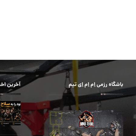
باشگاه رزمی اِم اِم اِی تیم
آخرین اخب