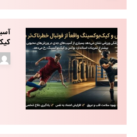
آسیب
کیک