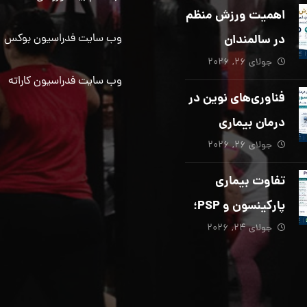
دیگری ضروری
اهمیت ورزش منظم
است؟
در سالمندان
وب سایت فدراسیون بوکس
جولای ۲۶, ۲۰۲۶
وب سایت فدراسیون کاراته
فناوری‌های نوین در
درمان بیماری
جولای ۲۶, ۲۰۲۶
پارکینسون؛ از هوش
مصنوعی تا تحریک
تفاوت بیماری
عمقی مغز
پارکینسون و PSP؛
جولای ۲۴, ۲۰۲۶
از تشخیص تا
توانبخشی تخصصی
در منزل_بخش پنجم