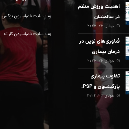
دیگری ضروری
اهمیت ورزش منظم
است؟
در سالمندان
وب سایت فدراسیون بوکس
جولای ۲۶, ۲۰۲۶
وب سایت فدراسیون کاراته
فناوری‌های نوین در
درمان بیماری
جولای ۲۶, ۲۰۲۶
پارکینسون؛ از هوش
مصنوعی تا تحریک
تفاوت بیماری
عمقی مغز
پارکینسون و PSP؛
جولای ۲۴, ۲۰۲۶
از تشخیص تا
توانبخشی تخصصی
در منزل_بخش پنجم