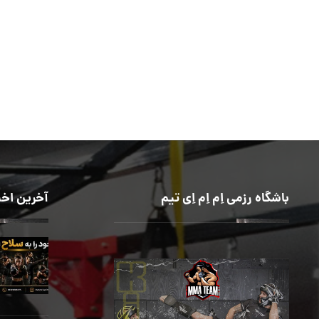
باشگاه رزمی اِم اِم اِی تیم
آخرین اخب