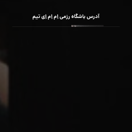
آدرس باشگاه رزمی اِم اِم اِی تیم