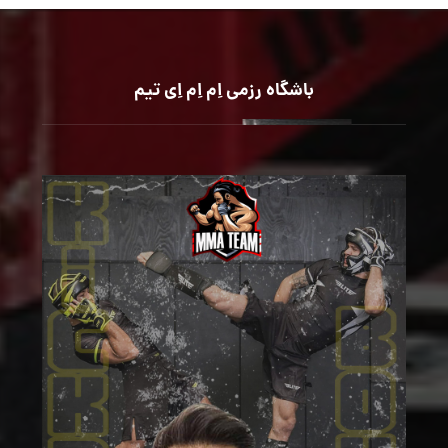
باشگاه رزمی اِم اِم اِی تیم