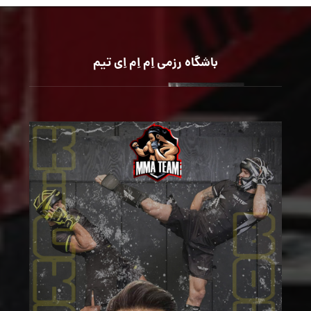
باشگاه رزمی اِم اِم اِی تیم