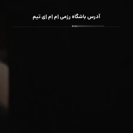
آدرس باشگاه رزمی اِم اِم اِی تیم