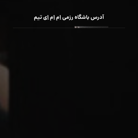
آدرس باشگاه رزمی اِم اِم اِی تیم