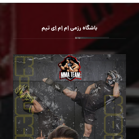
باشگاه رزمی اِم اِم اِی تیم