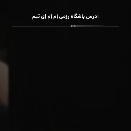
آدرس باشگاه رزمی اِم اِم اِی تیم