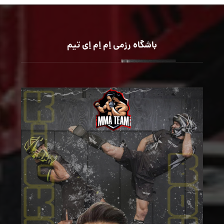
باشگاه رزمی اِم اِم اِی تیم