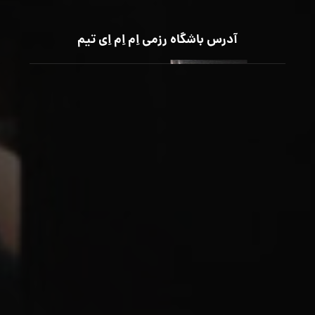
آدرس باشگاه رزمی اِم اِم اِی تیم