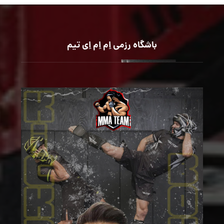
باشگاه رزمی اِم اِم اِی تیم