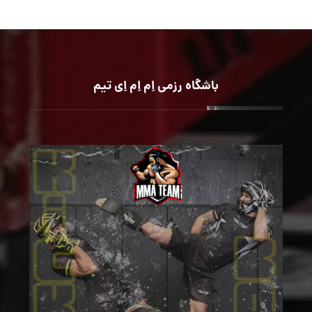
باشگاه رزمی اِم اِم اِی تیم