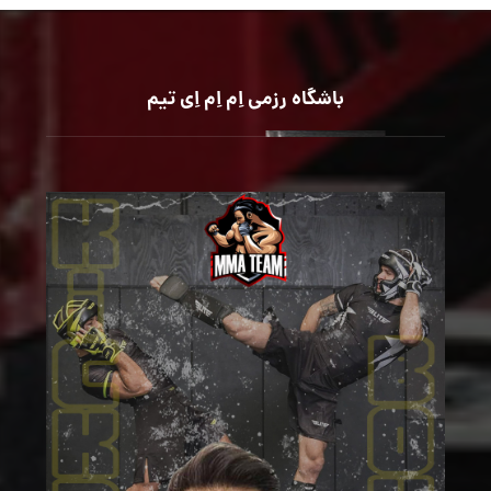
باشگاه رزمی اِم اِم اِی تیم