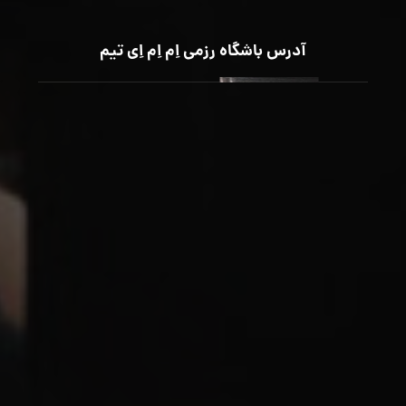
آدرس باشگاه رزمی اِم اِم اِی تیم