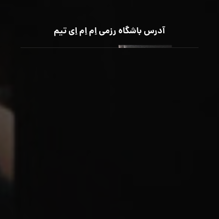
آدرس باشگاه رزمی اِم اِم اِی تیم