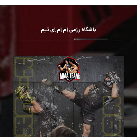
باشگاه رزمی اِم اِم اِی تیم