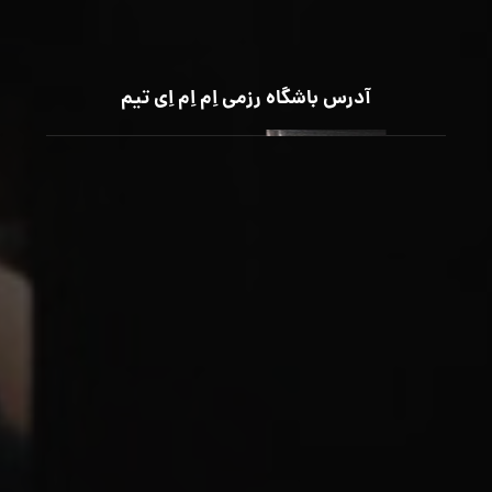
آدرس باشگاه رزمی اِم اِم اِی تیم