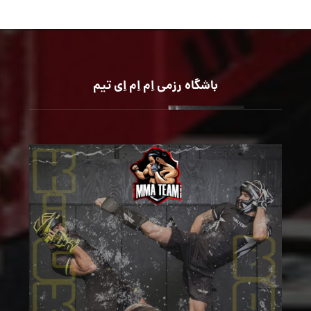
باشگاه رزمی اِم اِم اِی تیم