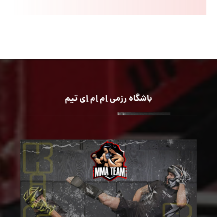
باشگاه رزمی اِم اِم اِی تیم