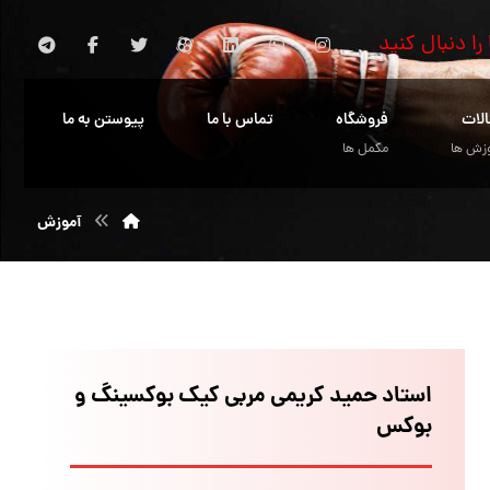
 را دنبال کنید
الات
فروشگاه
تماس با ما
پیوستن به ما
زش ها
مکمل ها
آموزش
استاد حمید کریمی مربی کیک بوکسینگ و
بوکس