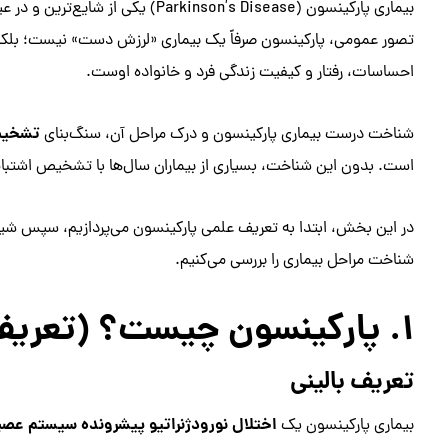
بیماری پارکینسون (rkinson’s Disease
تصور عمومی، پارکینسون صرفاً یک بیماری «لرزش دست» نیست؛ بلکه ا
احساسات، رفتار و کیفیت زندگی فرد و خانواده اوست.
تشخیص 
شناخت درست بیماری پارکینسون و درک مراحل آن، سنگ‌بنای
است. بدون این شناخت، بسیاری از بیماران سال‌ها با تشخیص اشتباه، 
در این بخش، ابتدا به تعریف علمی پارکینسون می‌پردازیم، سپس شیو
شناخت مراحل بیماری را بررسی می‌کنیم.
۱. پارکینسون چیست؟ (تعریف علمی و پزشکی)
تعریف بالینی
اختلال نورودژنراتیو پیشرونده سیستم عصب
بیماری پارکینسون یک