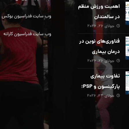
دیگری ضروری
اهمیت ورزش منظم
است؟
در سالمندان
وب سایت فدراسیون بوکس
جولای ۲۶, ۲۰۲۶
وب سایت فدراسیون کاراته
فناوری‌های نوین در
درمان بیماری
جولای ۲۶, ۲۰۲۶
پارکینسون؛ از هوش
مصنوعی تا تحریک
تفاوت بیماری
عمقی مغز
پارکینسون و PSP؛
جولای ۲۴, ۲۰۲۶
از تشخیص تا
توانبخشی تخصصی
در منزل_بخش پنجم