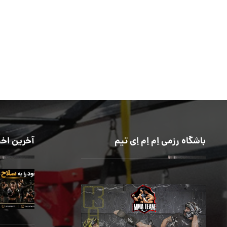
باشگاه رزمی اِم اِم اِی تیم
آخرین اخب