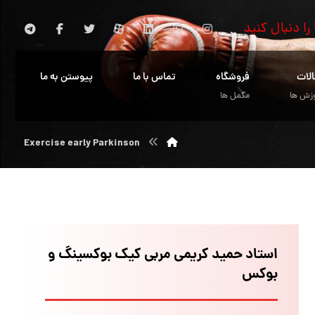
 را دنبال کنید
الات
فروشگاه
تماس با ما
پیوستن به ما
زش ها
مکمل ها
Exercise early Parkinson
استاد حمید کریمی مربی کیک بوکسینگ و
بوکس