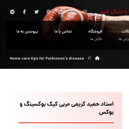
 را دنبال کنید
الات
فروشگاه
تماس با ما
پیوستن به ما
زش ها
مکمل ها
Home care tips for Parkinson’s disease
استاد حمید کریمی مربی کیک بوکسینگ و
بوکس