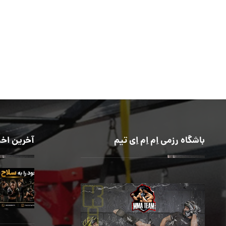
باشگاه رزمی اِم اِم اِی تیم
آخرین اخب