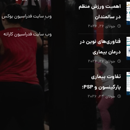
دیگری ضروری
اهمیت ورزش منظم
است؟
در سالمندان
وب سایت فدراسیون بوکس
جولای ۲۶, ۲۰۲۶
وب سایت فدراسیون کاراته
فناوری‌های نوین در
درمان بیماری
جولای ۲۶, ۲۰۲۶
پارکینسون؛ از هوش
مصنوعی تا تحریک
تفاوت بیماری
عمقی مغز
پارکینسون و PSP؛
جولای ۲۴, ۲۰۲۶
از تشخیص تا
توانبخشی تخصصی
در منزل_بخش پنجم