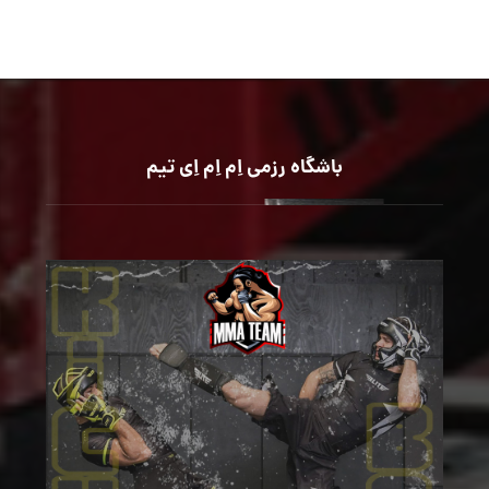
باشگاه رزمی اِم اِم اِی تیم