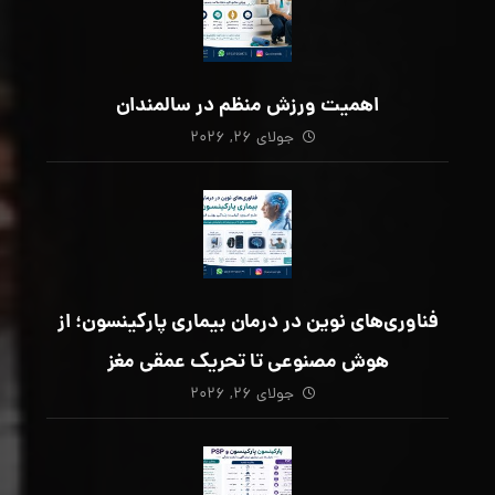
اهمیت ورزش منظم در سالمندان
جولای ۲۶, ۲۰۲۶
فناوری‌های نوین در درمان بیماری پارکینسون؛ از
هوش مصنوعی تا تحریک عمقی مغز
جولای ۲۶, ۲۰۲۶