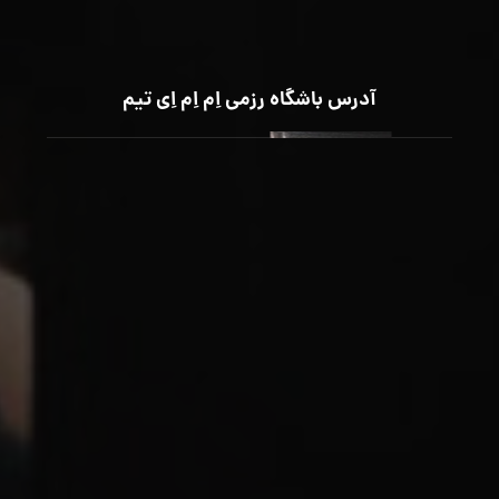
آدرس باشگاه رزمی اِم اِم اِی تیم