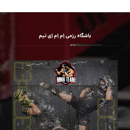
باشگاه رزمی اِم اِم اِی تیم