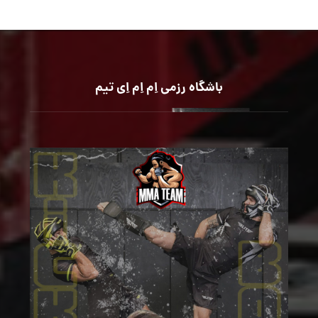
باشگاه رزمی اِم اِم اِی تیم