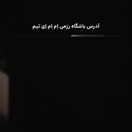
آدرس باشگاه رزمی اِم اِم اِی تیم