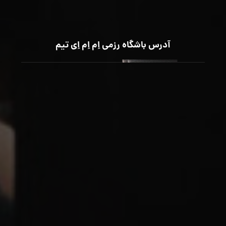
آدرس باشگاه رزمی اِم اِم اِی تیم