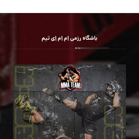
باشگاه رزمی اِم اِم اِی تیم