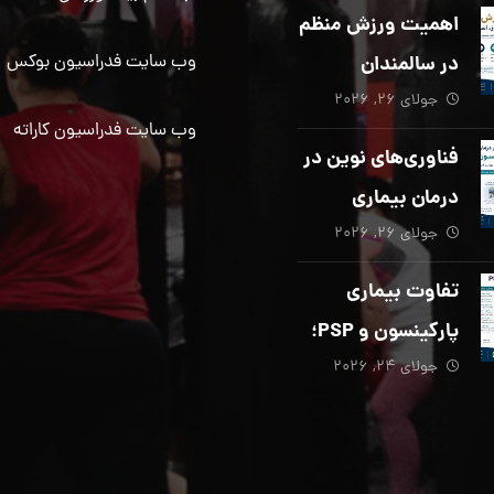
دیگری ضروری
اهمیت ورزش منظم
است؟
در سالمندان
وب سایت فدراسیون بوکس
جولای ۲۶, ۲۰۲۶
وب سایت فدراسیون کاراته
فناوری‌های نوین در
درمان بیماری
جولای ۲۶, ۲۰۲۶
پارکینسون؛ از هوش
مصنوعی تا تحریک
تفاوت بیماری
عمقی مغز
پارکینسون و PSP؛
جولای ۲۴, ۲۰۲۶
از تشخیص تا
توانبخشی تخصصی
در منزل_بخش پنجم