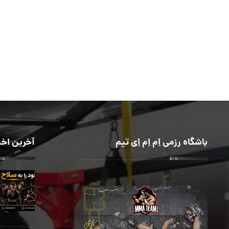
باشگاه رزمی اِم اِم اِی تیم
آخرین اخب