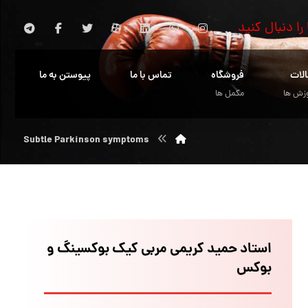
 را دنبال کنید
الات
فروشگاه
تماس با ما
پیوستن به ما
زش ها
مکمل ها
Subtle Parkinson symptoms
استاد حمید کریمی مربی کیک بوکسینگ و
بوکس