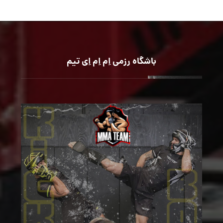
باشگاه رزمی اِم اِم اِی تیم