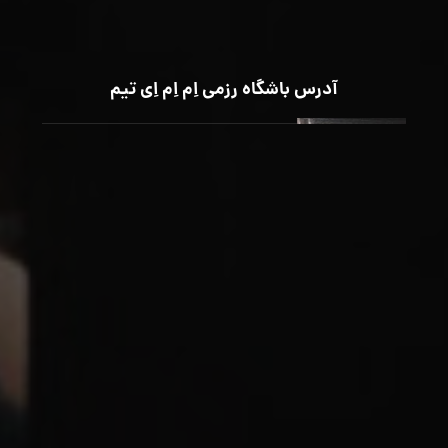
آدرس باشگاه رزمی اِم اِم اِی تیم