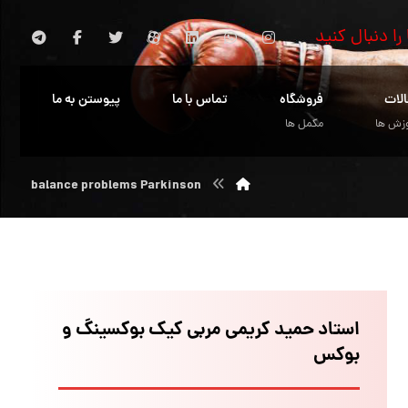
 را دنبال کنید
الات
فروشگاه
تماس با ما
پیوستن به ما
زش ها
مکمل ها
balance problems Parkinson
استاد حمید کریمی مربی کیک بوکسینگ و
بوکس