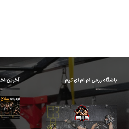
باشگاه رزمی اِم اِم اِی تیم
آخرین اخب