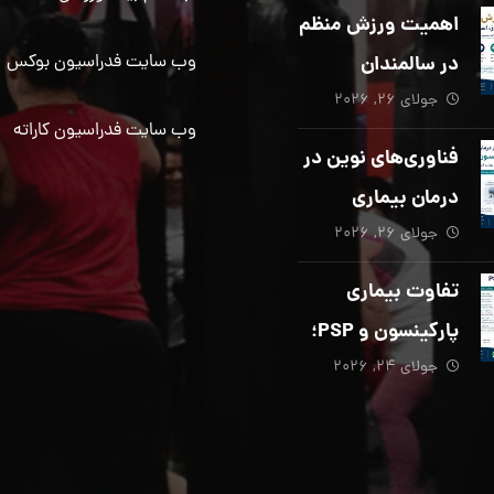
دیگری ضروری
اهمیت ورزش منظم
است؟
در سالمندان
وب سایت فدراسیون بوکس
جولای ۲۶, ۲۰۲۶
وب سایت فدراسیون کاراته
فناوری‌های نوین در
درمان بیماری
جولای ۲۶, ۲۰۲۶
پارکینسون؛ از هوش
مصنوعی تا تحریک
تفاوت بیماری
عمقی مغز
پارکینسون و PSP؛
جولای ۲۴, ۲۰۲۶
از تشخیص تا
توانبخشی تخصصی
در منزل_بخش پنجم