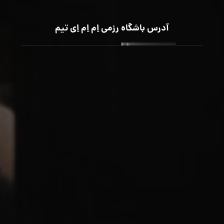
آدرس باشگاه رزمی اِم اِم اِی تیم