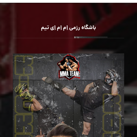
باشگاه رزمی اِم اِم اِی تیم