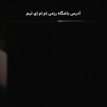
آدرس باشگاه رزمی اِم اِم اِی تیم