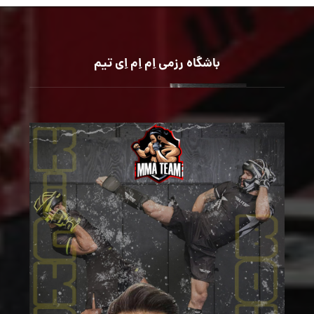
باشگاه رزمی اِم اِم اِی تیم