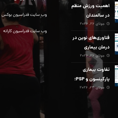
دیگری ضروری
اهمیت ورزش منظم
است؟
در سالمندان
وب سایت فدراسیون بوکس
جولای ۲۶, ۲۰۲۶
وب سایت فدراسیون کاراته
فناوری‌های نوین در
درمان بیماری
جولای ۲۶, ۲۰۲۶
پارکینسون؛ از هوش
مصنوعی تا تحریک
تفاوت بیماری
عمقی مغز
پارکینسون و PSP؛
جولای ۲۴, ۲۰۲۶
از تشخیص تا
توانبخشی تخصصی
در منزل_بخش پنجم