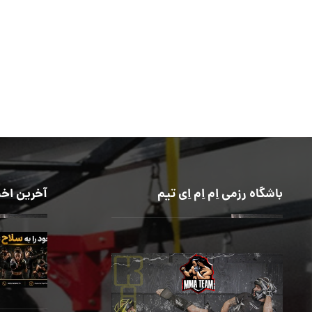
باشگاه رزمی اِم اِم اِی تیم
آخرین اخب